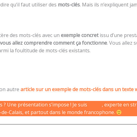
re qu’il faut utiliser des
mots-clés
. Mais ils n’expliquent j
stère des mots-clés avec un
exemple concret
issu d’une presta
vous allez comprendre comment ça fonctionne
. Vous allez 
mi la foultitude de mots-clés existants.
mon autre
article sur un exemple de mots-clés dans un texte
s ? Une présentation s’impose ! Je suis
Marie
, experte en st
as-de-Calais, et partout dans le monde francophone.