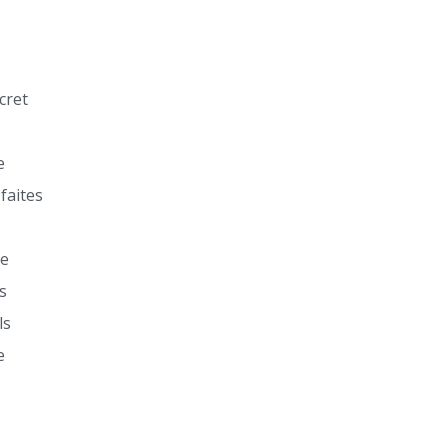
cret
e
faites
he
s
ls
e